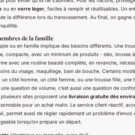
l pour éviter qu’ils ne s’abîment. Pour les flacons, privilég
e
ou en
verre léger
, faciles à remplir et réutilisables. Un e
oute la différence lors du transvasement. Au final, on gagne 
quillité.
embres de la famille
le ou en famille implique des besoins différents. Une tr
e, compacte, avec un minimum de produits - déo, brosse à 
nne avec une routine beauté complète, en revanche, nécess
soins du visage, maquillage, bain de bouche. Certains mod
 un côté homme, un côté femme, ou une trousse fille, une 
e une question de volume, c’est aussi une question de confor
, plusieurs sites proposent une
livraison gratuite dès envir
raisonnable pour un achat malin. Le service client réactif, acc
l, permet aussi de régler rapidement un problème d’envoi 
ligeable lorsqu’on prépare un départ.
ents
(électrique ou manuelle, avec étui)