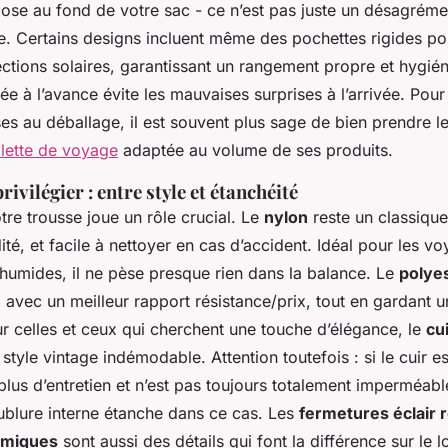
ose au fond de votre sac - ce n’est pas juste un désagrémen
 Certains designs incluent même des pochettes rigides po
ections solaires, garantissant un rangement propre et hygié
e à l’avance évite les mauvaises surprises à l’arrivée. Pour 
es au déballage, il est souvent plus sage de bien prendre 
ilette de voyage
adaptée au volume de ses produits.
rivilégier : entre style et étanchéité
tre trousse joue un rôle crucial. Le
nylon
reste un classique :
dité, et facile à nettoyer en cas d’accident. Idéal pour les 
 humides, il ne pèse presque rien dans la balance. Le
polye
 avec un meilleur rapport résistance/prix, tout en gardant u
 celles et ceux qui cherchent une touche d’élégance, le
cu
style vintage indémodable. Attention toutefois : si le cuir es
us d’entretien et n’est pas toujours totalement imperméable
blure interne étanche dans ce cas. Les
fermetures éclair 
omiques
sont aussi des détails qui font la différence sur le 