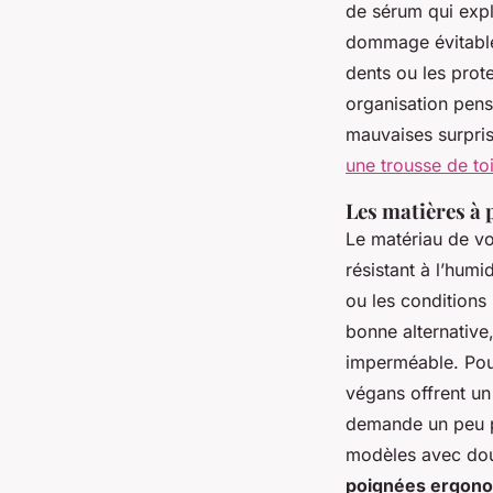
de sérum qui expl
dommage évitable.
dents ou les prot
organisation pensé
mauvaises surpris
une trousse de to
Les matières à p
Le matériau de vo
résistant à l’humi
ou les conditions
bonne alternative,
imperméable. Pour
végans offrent un 
demande un peu pl
modèles avec dou
poignées ergon