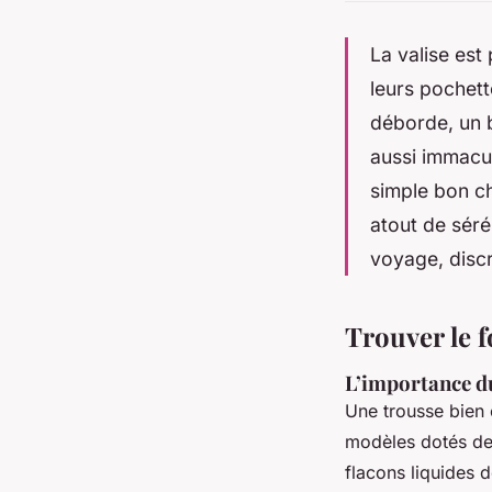
La valise est
leurs pochett
déborde, un b
aussi immacul
simple bon ch
atout de séré
voyage, discr
Trouver le f
L’importance d
Une trousse bien 
modèles dotés d
flacons liquides d