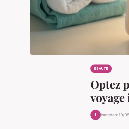
BEAUTE
Optez p
voyage 
I
Isambard
10/0