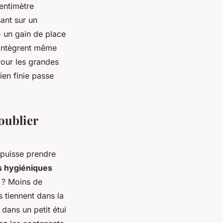
entimètre
ant sur un
- un gain de place
s intègrent même
Pour les grandes
ien finie passe
 oublier
 puisse prendre
s hygiéniques
t ? Moins de
s tiennent dans la
 dans un petit étui