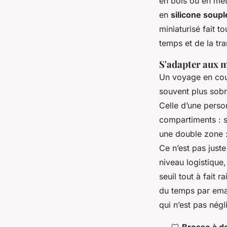
en bois ou en méta
en
silicone soupl
miniaturisé fait t
temps et de la tran
S'adapter aux m
Un voyage en coup
souvent plus sobr
Celle d’une perso
compartiments : 
une double zone :
Ce n’est pas just
niveau logistique
seuil tout à fait 
du temps par emai
qui n’est pas nég
🦷
Brosse à d