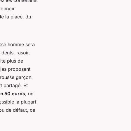
iez les contenants
ntonnoir
de la place, du
ousse homme sera
dents, rasoir.
ite plus de
èles proposent
trousse garçon.
t partagé. Et
on 50 euros
, un
essible la plupart
ou de défaut, ce