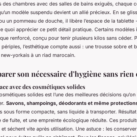
s des chambres avec des salles de bains exiguës, chaque c
qu’un modèle suspendu devient un allié précieux. En se gliss
ou un pommeau de douche, il libère l’espace de la tablette 
de quoi apprécier ce petit détail pratique. Certains modèle
ique renforcé, conçu pour tenir plusieurs kilos sans céder. 
s périples, l’esthétique compte aussi : une trousse sobre et b
 new-yorkais à un riad marocain.
parer son nécessaire d’hygiène sans rien
ace avec des cosmétiques solides
smétiques solides est l’une des meilleures décisions qu’on
er.
Savons, shampoings, déodorants et même protection
s sous forme compacte, sans liquide à transporter. Résulta
e de fuite, et une empreinte écologique réduite. Ces produit
t séchent vite après utilisation. Une astuce : les conserver