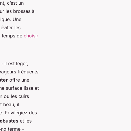
t, c’est un
ur les brosses à
nique. Une
éviter les
le temps de
choisir
 il est léger,
voyageurs fréquents
ster
offre une
ne surface lisse et
ir
ou les cuirs
t beau, il
. Privilégiez des
robustes
et les
long terme -