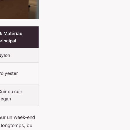
🧵 Matériau
rincipal
Nylon
Polyester
uir ou cuir
végan
Pour un week-end
s longtemps, ou