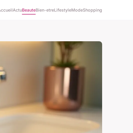
Accueil
Actu
Beaute
Bien-etre
Lifestyle
Mode
Shopping