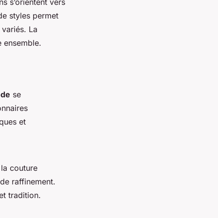
s s’orientent vers
de styles permet
 variés. La
e ensemble.
ode
se
onnaires
iques et
la couture
de raffinement.
t tradition.