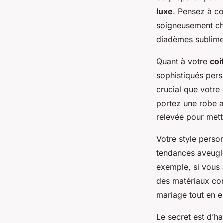
luxe
. Pensez à c
soigneusement cho
diadèmes sublimes
Quant à votre
coi
sophistiqués persi
crucial que votre
portez une robe a
relevée pour mettr
Votre style perso
tendances aveuglé
exemple, si vous 
des matériaux com
mariage tout en e
Le secret est d’ha