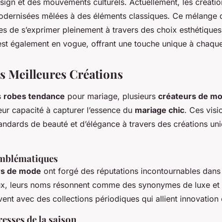
sign et des mouvements culturels. Actuellement, les création
modernisées mêlées à des éléments classiques. Ce mélange 
es de s’exprimer pleinement à travers des choix esthétiques
est également en vogue, offrant une touche unique à chaqu
es Meilleures Créations
s
robes tendance
pour mariage, plusieurs
créateurs de m
ur capacité à capturer l’essence du
mariage chic
. Ces visi
tandards de beauté et d’élégance à travers des créations un
emblématiques
rs de mode
ont forgé des réputations incontournables dans 
eux, leurs noms résonnent comme des synonymes de luxe et 
vent avec des collections périodiques qui allient innovation e
resses de la saison