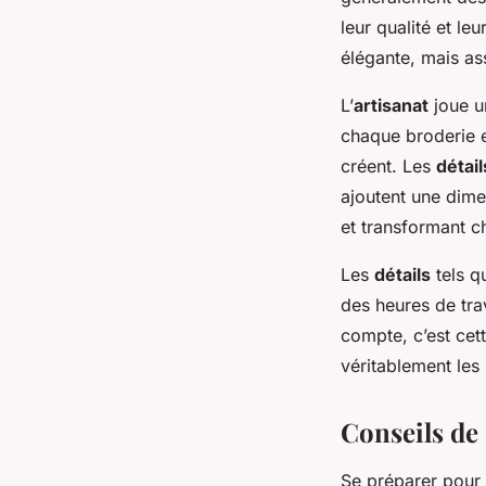
leur qualité et le
élégante, mais as
L’
artisanat
joue u
chaque broderie e
créent. Les
détail
ajoutent une dime
et transformant c
Les
détails
tels q
des heures de trav
compte, c’est cet
véritablement les
Conseils de 
Se préparer pour 