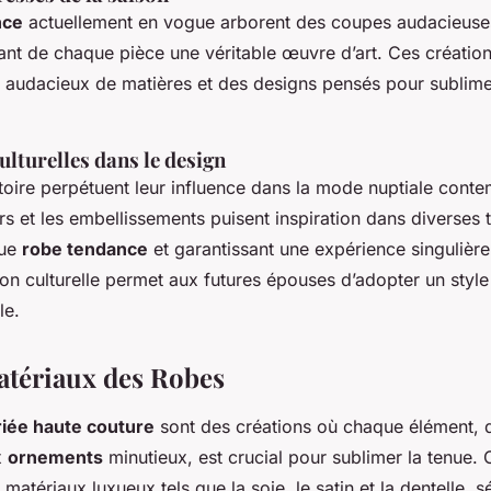
nce
actuellement en vogue arborent des coupes audacieuses
sant de chaque pièce une véritable œuvre d’art. Ces création
audacieux de matières et des designs pensés pour sublimer
ulturelles dans le design
stoire perpétuent leur influence dans la mode nuptiale cont
rs et les embellissements puisent inspiration dans diverses t
que
robe tendance
et garantissant une expérience singulièr
on culturelle permet aux futures épouses d’adopter un style 
le.
Matériaux des Robes
iée haute couture
sont des créations où chaque élément, 
x
ornements
minutieux, est crucial pour sublimer la tenue. C
atériaux luxueux tels que la soie, le satin et la dentelle, 