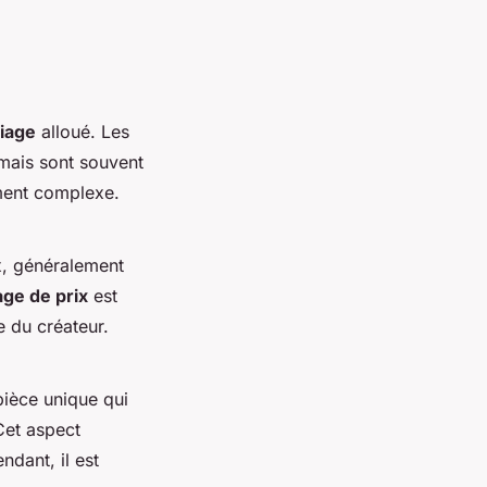
iage
alloué. Les
 mais sont souvent
ement complexe.
x, généralement
age de prix
est
e du créateur.
pièce unique qui
Cet aspect
ndant, il est