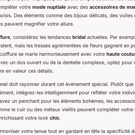
ompléter votre
mode nuptiale
avec des
accessoires de ma
isis. Des éléments comme des bijoux délicats, des voiles 
 peuvent magnifier votre allure.
ffure
, considérez les tendances
bridal
actuelles. Par exempl
stent, mais les tresses agrémentées de fleurs gagnent en pop
 coiffure se marie harmonieusement avec votre
haute coutu
vec un dos ouvert ou de la dentelle complexe, optez pour 
e en valeur ces détails.
nnel doit rayonner durant cet évènement spécial. Plutôt que 
ment, intégrez-les intelligemment pour refléter votre individ
avez un penchant pour les éléments bohèmes, les accessoir
me le cuir ou des métaux vieillis peuvent compléter votre
nrichissant votre look
chic
.
rmoniser votre tenue tout en gardant en tête la spécificité 