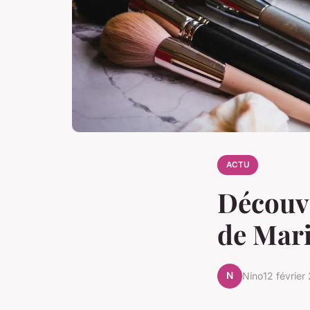
ACTU
Découvr
de Mar
N
Nino
12 février