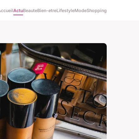
Accueil
Actu
Beaute
Bien-etre
Lifestyle
Mode
Shopping