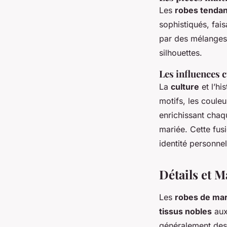
Les
robes tenda
sophistiqués, fai
par des mélanges 
silhouettes.
Les influences c
La
culture
et l’hi
motifs, les couleu
enrichissant cha
mariée. Cette fusi
identité personnel
Détails et 
Les
robes de mar
tissus nobles
au
généralement des m