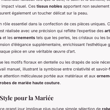
ur impact visuel. Ces
tissus nobles
apportent non seulement 
surent également un toucher délicat sur la peau.
n rôle essentiel dans la confection de ces pièces uniques. 
st réalisée avec une précision qui reflète l’expertise des
ar
s
et les
ornements
tels que les perles, les cristaux ou les b
nsion d’élégance supplémentaire, enrichissant l’esthétique 
haque pièce en une véritable œuvre d’art.
ue les motifs floraux en dentelle ou les drapés de soie néce
ail manuel, illustrant la symbiose entre créativité et savoir-f
te attention méticuleuse portée aux matériaux et aux
ornem
robes de mariée haute couture
.
Style pour la Mariée
ce grand jour implique plus qu’une simple sélection de
rob