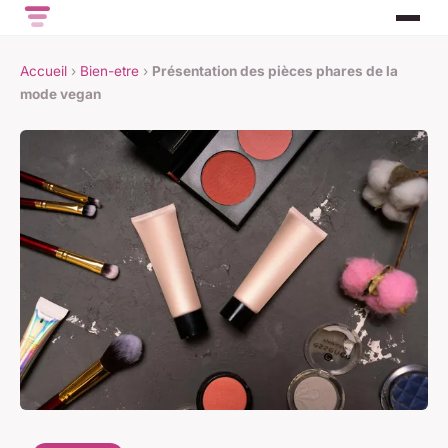
Accueil
›
Bien-etre
›
Présentation des pièces phares de la
mode vegan