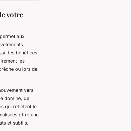
de votre
 permet aux
s vêtements
ssi des bénéfices
airement les
crèche ou lors de
mouvement vers
de domine, de
 qui reflètent le
alisées offre une
ts et subtils.