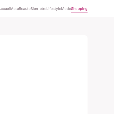
Accueil
Actu
Beaute
Bien-etre
Lifestyle
Mode
Shopping