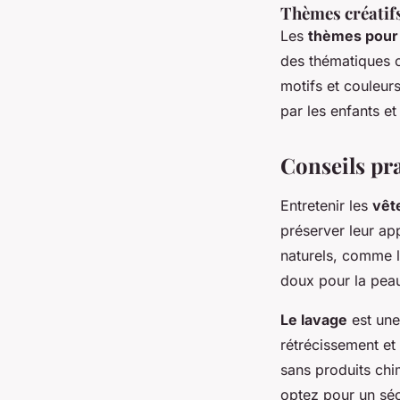
Thèmes créatif
Les
thèmes pour
des thématiques 
motifs et couleur
par les enfants et 
Conseils pr
Entretenir les
vêt
préserver leur a
naturels, comme le
doux pour la peau
Le lavage
est une 
rétrécissement et 
sans produits chi
optez pour un séch