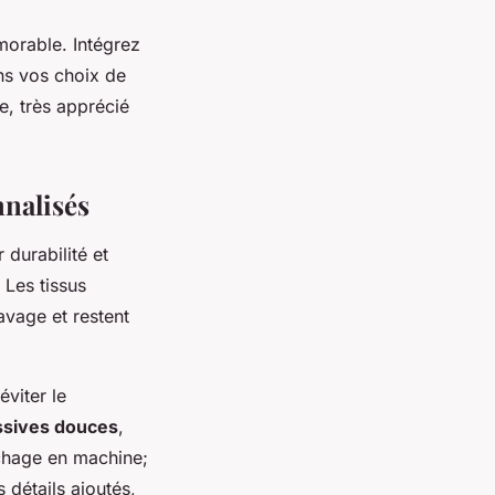
orable. Intégrez
ns vos choix de
e, très apprécié
nnalisés
 durabilité et
. Les tissus
avage et restent
éviter le
ssives douces
,
échage en machine;
s détails ajoutés,