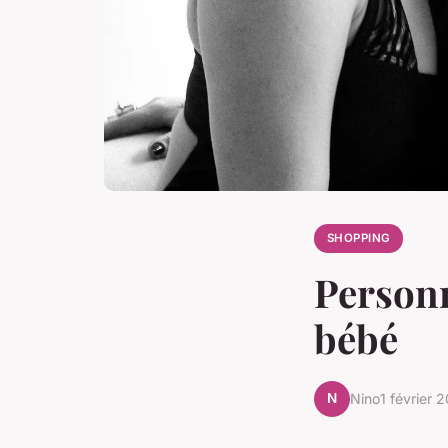
SHOPPING
Personn
bébé
N
Nino
1 février 